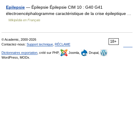
Epilepsie
— Épilepsie Épilepsie CIM 10 : G40 G41
électroencéphalogramme caractéristique de la crise épileptique …
Wikipédia en Français
© Academic, 2000-2026
18+
Contactez-nous:
Support technique
,
RÉCLAME
Dictionnaires exportation
, créé sur PHP,
Joomla,
Drupal,
WordPress, MODx.