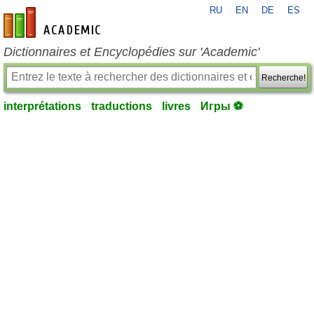
RU
EN
DE
ES
fr-academic.com
Dictionnaires et Encyclopédies sur 'Academic'
Recherche!
interprétations
traductions
livres
Игры ⚽