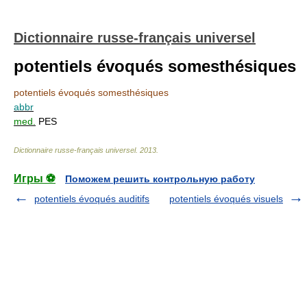
Dictionnaire russe-français universel
potentiels évoqués somesthésiques
potentiels évoqués somesthésiques
abbr
med.
PES
Dictionnaire russe-français universel
.
2013
.
Игры ⚽
Поможем решить контрольную работу
potentiels évoqués auditifs
potentiels évoqués visuels